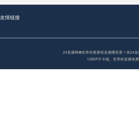
友情链接
2026世界杯首球：开启新纪元的瞬间，重塑足球荣耀
24直播网⚽️世界杯赛赛程直播哪里看？来2
“2026世界杯抽签：死亡之组已成伪命题？”
1080P不卡顿。世界杯直播