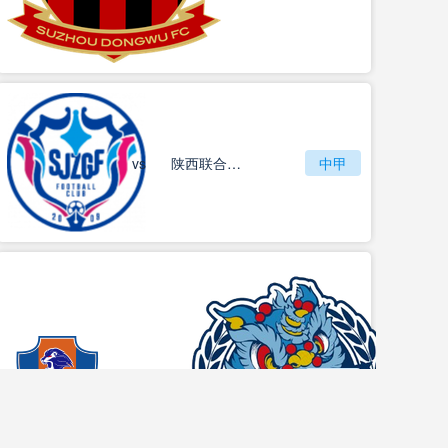
vs
石家庄功夫
陕西联合月亮泊队
中甲
梅州客家
vs
中甲
佛山