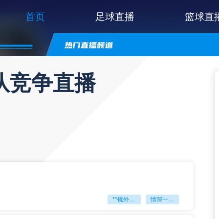
首页
足球直播
篮球直
队竞争直播
**镜外留影
情深一瞬**