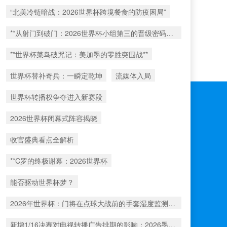
“北美冷链暗战：2026世界杯跨境餐食的防疫困局”
**从射门到破门：2026世界杯小组第三的晋级密码藏在哪一环？**
**世界杯菜鸟破咒记：美加墨的零胜突围战**
世界杯替补奇兵：一瞬定乾坤
流媒体入局
世界杯转播权争夺进入新赛段
2026世界杯闭幕式阵容揭晓
收官盛典看点全解析
**C罗的终极谢幕：2026世界杯
能否驱动世界杯梦？
2026年世界杯：门将在点球大战前的手套湿度监测数据深度解析
新增1/16决赛对电视转播广告排期的影响：2026墨美加世界杯前瞻