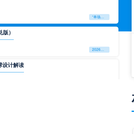
“单场决胜制：世预赛附加赛的公平性反思”
兑版）
2026美加墨世界杯失物寻回全攻略（16城通兑版）
球设计解读
四色合一
一击定乾坤：2026世界杯决赛用球设计解读
与生态裂变”**
**“2026‘脑机赛场’：北美世界杯的神经架构与生态裂变”**
门到门”极速转运，单场票专属动线全拆解