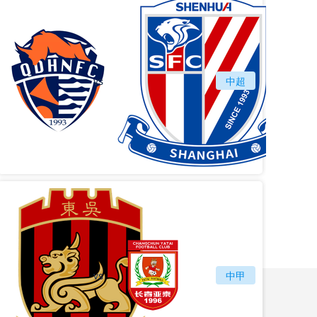
vs
青岛海牛
中超
上海
vs
苏州东吴
长春亚泰
中甲