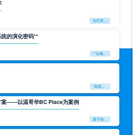
序
判罚革命：VAR如何改写世界杯的规则与秩序
系统的演化密码**
**从熵增到自组织：2026世界杯小组赛战术系统的演化密码**
“高原伏击：2026世预赛非洲主场绞杀战”
——以温哥华BC Place为案例
基于动态穹顶系统的赛前激活期自适应调控方案——以温哥华BC Place为案例