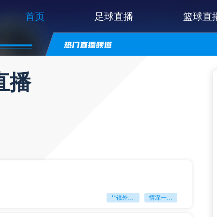
首页
足球直播
篮球直
直播
**镜外留影
情深一瞬**