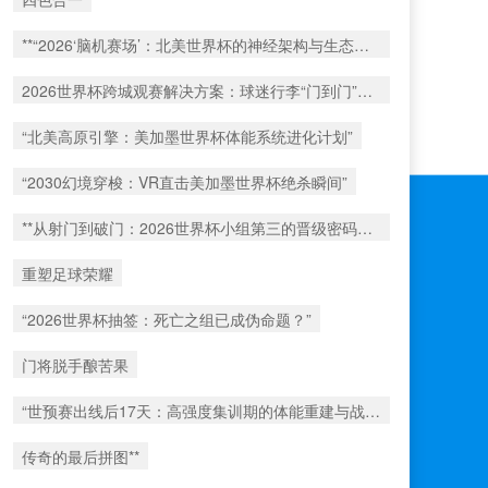
**“2026‘脑机赛场’：北美世界杯的神经架构与生态裂变”**
2026世界杯跨城观赛解决方案：球迷行李“门到门”极速转运
“北美高原引擎：美加墨世界杯体能系统进化计划”
“2030幻境穿梭：VR直击美加墨世界杯绝杀瞬间”
**从射门到破门：2026世界杯小组第三的晋级密码藏在哪一环？**
重塑足球荣耀
“2026世界杯抽签：死亡之组已成伪命题？”
门将脱手酿苦果
“世预赛出线后17天：高强度集训期的体能重建与战术转化”
传奇的最后拼图**