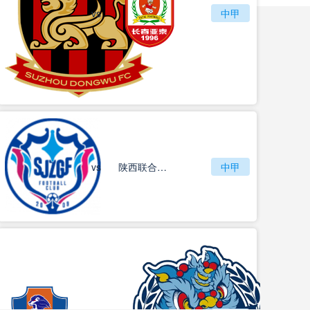
vs
苏州东吴
长春亚泰
中甲
vs
石家庄功夫
陕西联合月亮泊队
中甲