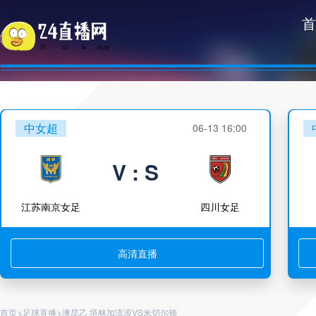
首
中女超
06-13 16:00
V : S
江苏南京女足
四川女足
高清直播
>
>
首页
足球直播
澳昆乙 塔林加流浪VS米切尔顿