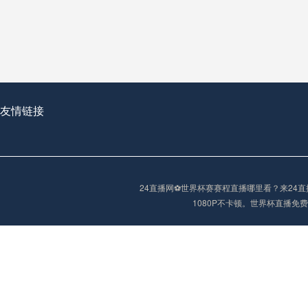
从穹顶之下到巅峰之上：
走过了全球数百座体育
从伦敦的温布利到北京
基于动态穹顶系统的赛前激活期自适应调控方案——以温哥华BC Place为案例
友情链接
“单场决胜制：世
单场决胜制：世预赛附
24直播网⚽️世界杯赛赛程直播哪里看？来2
三十年的老观察者，我
1080P不卡顿。世界杯直播
多令人扼腕叹息的遗憾
“单场决胜制：世预赛附加赛的公平性反思”
2026美加墨世