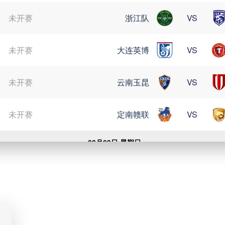
未开赛
浙江队
VS
未开赛
大连英博
VS
未开赛
云南玉昆
VS
未开赛
定南赣联
VS
08月09日 星期日
未开赛
格雷米奥
VS
未开赛
瑞模贝雷
VS