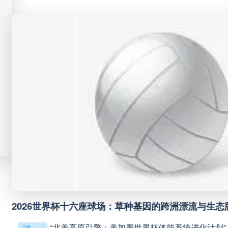
未开赛
科里蒂巴
VS
未开赛
博塔弗戈
VS
未开赛
延边龙鼎
VS
未开赛
河南队
VS
未开赛
无锡吴钩
VS
“单场决胜制：世预赛附
未开赛
广州豹
VS
2026美加墨世界
2026美加墨世界杯失物寻回全攻略（16城通兑版）
未开赛
重庆铜梁龙
VS
四色合一，一击定
四色合一，一击定乾坤：2026世界杯决赛用球设计解读
秩序
**“2026‘脑机
**“2026‘脑机赛场’：北美世界杯的神经架构与生态裂变”**