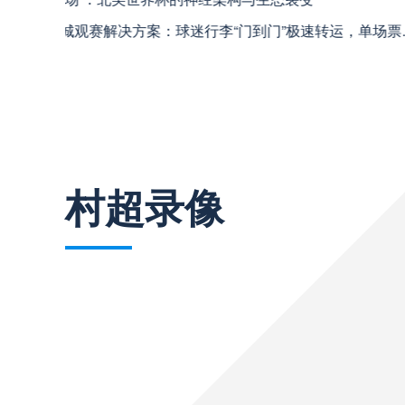
中超
20:00
**从熵增到自组织：2026世界杯小组赛战
**从熵增到自组织：2026世界杯小组赛战术系统的演化密码**
“高原伏击：2026世预赛非洲主场绞杀战”
“高原伏击：2026世预赛非洲主场绞杀战”
巴西甲
22:00
基于动态穹顶系统的赛前激活期自适应调控方案——
基于动态穹顶系统的赛前激活期自适应调控方案——以温哥华BC Place为案例
巴西甲
03:00
村超录像
巴西甲
03:00
阿甲
04:00
阿甲
04:00
阿甲
04:00