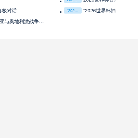
天津津门虎
高清直播
赛解决方案：球迷行李“门到门”极速转运，单场票专属动线全拆解
哈兰德挑战高卢铁壁：2026世界杯最强矛与盾的终极对话
2026世界杯J组前瞻：阿根廷一骑绝尘，阿尔及利亚与奥地利激战争夺出线权
米拉索
高清直播
“2030幻境穿梭：VR直击美加墨世界杯绝杀瞬间”
查看更多
瓦斯科达伽马
高清直播
巴西国际
高清直播
科尔多瓦中央SDE
高清直播
河床
高清直播
拉努斯
高清直播