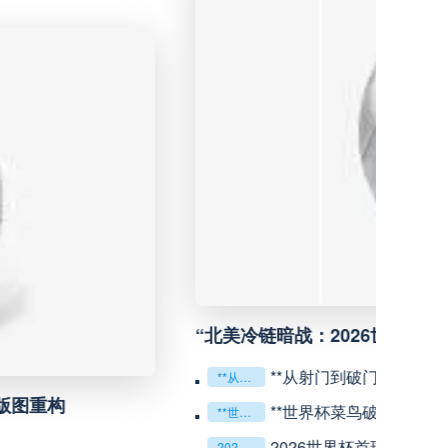
沙佩科恩斯
高清直播
弗鲁米嫩塞
高清直播
深圳青年人
高清直播
青岛西海岸
高清直播
宁波职业足球俱乐部
高清直播
加赛的公平性反思”
广西恒宸
高清直播
杯失物寻回全攻略（16城通兑版）
上海海港
高清直播
2026
乾坤：2026世界杯决赛用球设计解读
赛场’：北美世界杯的神经架构与生态裂变”**
“北美高原引擎：美加墨世界杯体能系统进化计划”