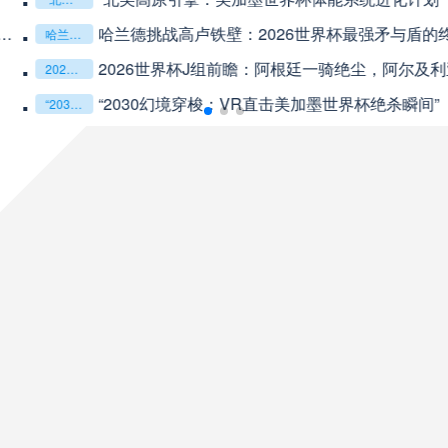
未开赛
山东泰山
VS
术系统的演化密码**
2026世界杯跨城观
2026世界杯跨城观赛解决方案：球迷行李“门到门”极速转运，单场票专属动线全拆解
未开赛
克鲁塞罗
VS
以温哥华BC Place为案例
08月10日 星期一
未开赛
巴伊亚
VS
未开赛
帕尔梅拉斯
VS
未开赛
圣塔菲联
VS
未开赛
泰格雷
VS
未开赛
塔勒瑞斯
VS