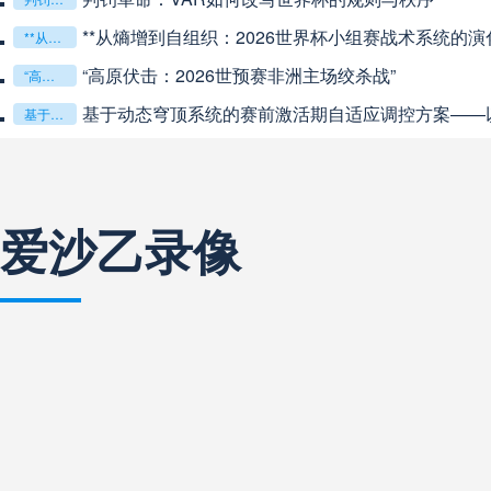
中超
20:00
未开赛
**从熵增到自组织：2026世界杯小组赛战术系统的演化
**从熵增到自组织：2026世界杯小组赛战术系统的演化密码**
“高原伏击：2026世预赛非洲主场绞杀战”
“高原伏击：2026世预赛非洲主场绞杀战”
巴西甲
22:00
未开赛
基于动态穹顶系统的赛前激活期自适应调控方案——以温哥华BC
基于动态穹顶系统的赛前激活期自适应调控方案——以温哥华BC Place为案例
巴西甲
03:00
未开赛
爱沙乙录像
巴西甲
03:00
未开赛
阿甲
04:00
未开赛
阿甲
04:00
未开赛
阿甲
04:00
未开赛